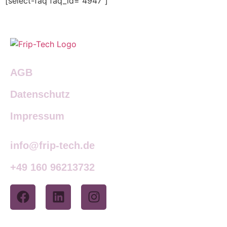
[select-faq faq_id="4947"]
AGB
Datenschutz
Impressum
info@frip-tech.de
+49 160 96213732