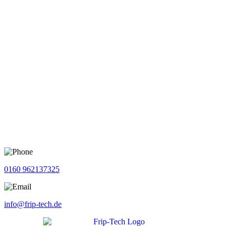
0160 962137325
info@frip-tech.de