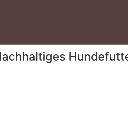
achhaltiges Hundefutter
.