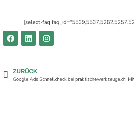
[select-faq faq_id="5539,5537,5282,5257,52
ZURÜCK