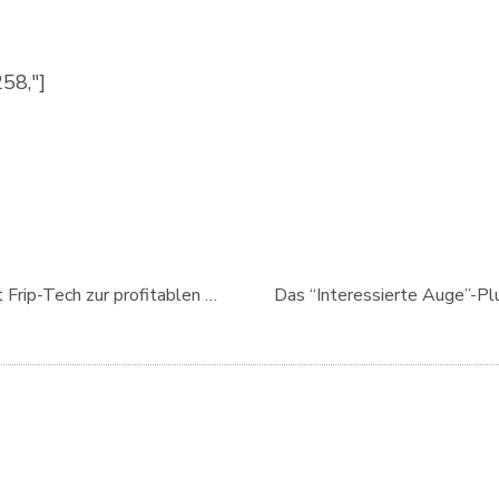
58,"]
Google Ads Schnellcheck bei praktischewerkzeuge.ch: Mit Frip-Tech zur profitablen Kampagne
Das “Interessierte Auge”-Plu