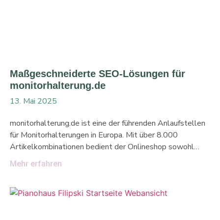
Werbekosten. Doch der wahre Erfolg hängt von viel mehr
ab. Retouren, Versandkosten, Verwaltung und weitere
versteckte Kosten beeinflussen den ROI
Maßgeschneiderte SEO-Lösungen für
monitorhalterung.de
13. Mai 2025
monitorhalterung.de ist eine der führenden Anlaufstellen
für Monitorhalterungen in Europa. Mit über 8.000
Artikelkombinationen bedient der Onlineshop sowohl
B2B-als auch B2C-Kunden – professionell, zuverlässig
Mehr erfahren
und nutzerfreundlich. Damit die Inhalte genau dort
ankommen – wo sie hingehören – ganz oben in den Google
Suchergebnissen – haben wir ein umfassendes SEO-
Upgrade umgesetzt. Unsere Partner BTS Business
Trading Shops GmbH und winkelwagen.de waren dabei an