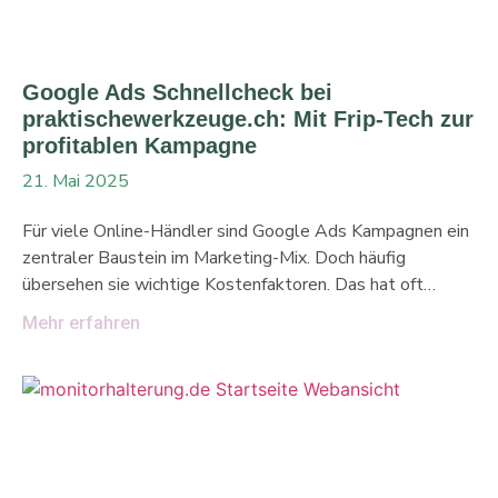
Google Ads Schnellcheck bei
praktischewerkzeuge.ch: Mit Frip-Tech zur
profitablen Kampagne
21. Mai 2025
Für viele Online-Händler sind Google Ads Kampagnen ein
zentraler Baustein im Marketing-Mix. Doch häufig
übersehen sie wichtige Kostenfaktoren. Das hat oft
ernüchternde Folgen auf den Erfolg der Kampagne. Bei
Mehr erfahren
praktischewerkzeuge.ch haben wir genau dieses Problem
erkannt und mit einem umfassenden Google Ads
Schnellcheck einen entscheidenden Turnaround
eingeleitet. Warum herkömmliche Google Ads Analysen
oft nicht ausreichen Standardmäßig betrachten viele
Händler in ihren Google Ads Reports nur die direkten