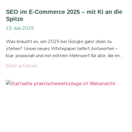
SEO im E-Commerce 2025 – mit KI an die
Spitze
23. Juni 2025
Was braucht es, um 2025 bei Google ganz oben zu
stehen? Unser neues Whitepaper liefert Antworten –
klar, praxisnah und mit echtem Mehrwert für alle, die im E-
Commerce auf Sichtbarkeit setzen. Künstliche Intelligenz
Mehr erfahren
verändert das Ranking-Game Google wird schlauer – und
das bedeutet: Wenn Sie gefunden werden wollen,
müssen Sie Inhalte liefern, die sowohl Maschinen als auch
Menschen überzeugen. Im Zentrum steht dabei die Frage:
Wie nutze ich KI im SEO strategisch? Unser Whitepaper
zeigt, wie Shops ihre Inhalte, Strukturen und Prozesse
darauf ausrichten – ohne