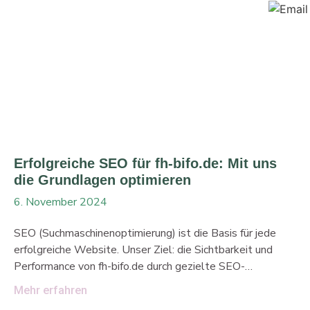
Unterstützung. Ein moderner Auftritt für piano-
filipski.de Dank der leistungsstarken E-Commerce-Lösung
Shopware 6 präsentiert sich das Pianohaus Filipski in
neuem digitalen Gewand. Kunden kaufen auf piano-
filipski.de nicht nur Klaviere, sondern buchen auch
Dienstleistungen wie Klavierstimmungen,
Begutachtungen und Transporte bequem
Erfolgreiche SEO für fh-bifo.de: Mit uns
die Grundlagen optimieren
6. November 2024
SEO (Suchmaschinenoptimierung) ist die Basis für jede
erfolgreiche Website. Unser Ziel: die Sichtbarkeit und
Performance von fh-bifo.de durch gezielte SEO-
Maßnahmen zu verbessern. fh-bifo.de ist ein erfahrener
Mehr erfahren
Anbieter von Coachings in Gesundheitsberatung, MPU-