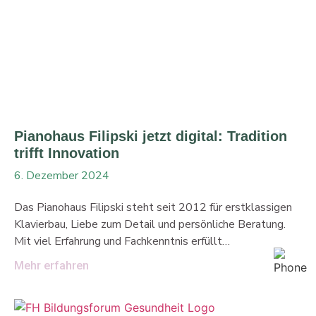
unserer Seite. Klare Struktur, messbare Sichtbarkeit
Unser Ziel: monitorhalterung.de durch gezielte
Optimierungen sichtbar machen – für Menschen und für
Suchmaschinen. Dafür setzen wir auf: Rich
Pianohaus Filipski jetzt digital: Tradition
trifft Innovation
6. Dezember 2024
Das Pianohaus Filipski steht seit 2012 für erstklassigen
Klavierbau, Liebe zum Detail und persönliche Beratung.
Mit viel Erfahrung und Fachkenntnis erfüllt
Klavierbaumeister Boris Filipski jeden individuellen
Mehr erfahren
Kundenwunsch. Das bedeutet: Klanggenuss auf höchstem
Niveau. Nun hat dieses inhabergeführte Unternehmen den
Schritt in die digitale Welt gewagt – mit unserer