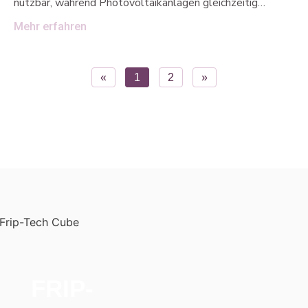
nutzbar, während Photovoltaikanlagen gleichzeitig
saubere Energie erzeugen. Das ermöglicht es Landwirten,
Mehr erfahren
ihre Flächen doppelt zu nutzen: Sie fahren weiterhin
Ernten ein und profitieren zeitgleich von der
Energiegewinnung. Unser Kunde SonnenProjekte ist
«
1
2
»
Experte auf diesem Gebiet und hilft Landwirten, ihre
Flächen durch Agri PV effizient zu nutzen. Wie
unterstützt frip-tech.de? Wir von frip-tech.de sorgen
dafür, dass auch die digitale Vernetzung optimal
funktioniert. Mit einer kanalübergreifenden
Marketingstrategie, helfen wir SonnenProjekte dabei, die
besten landwirtschaftlichen Flächen für
FRIP-