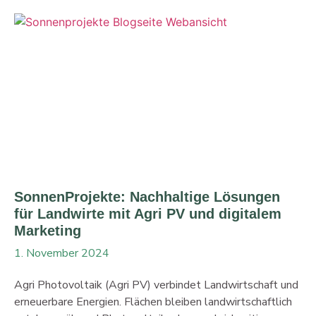
Beratung und Suchtberatung. Du willst wissen, wie wir die
Sache angegangen sind und warum SEO so wichtig ist?
Dann bleib dran! Analyse und SEO-Tools im Einsatz Die
Basis jeder Optimierung ist eine gründliche Analyse. Mit
leistungsstarken Tools wie SemRush, ScreamingFrog und
der Google Search Console untersuchten wir die
Webseiten vom Bildungsforum Gesundheit. Die
Ergebnisse zeigten,
SonnenProjekte: Nachhaltige Lösungen
für Landwirte mit Agri PV und digitalem
Marketing
1. November 2024
Agri Photovoltaik (Agri PV) verbindet Landwirtschaft und
erneuerbare Energien. Flächen bleiben landwirtschaftlich