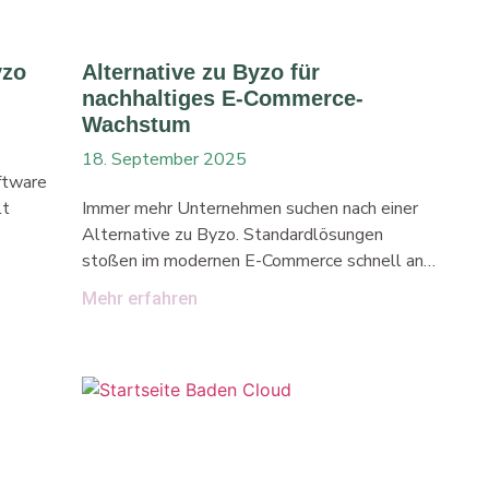
yzo
Alternative zu Byzo für
nachhaltiges E-Commerce-
Wachstum
18. September 2025
oftware
lt
Immer mehr Unternehmen suchen nach einer
Alternative zu Byzo. Standardlösungen
inem
stoßen im modernen E-Commerce schnell an
Grenzen. Wer nachhaltig wächst, braucht
Mehr erfahren
skalierbare Systeme, integrierte
schen
Warenwirtschaft und messbares Marketing.
 Mit
Frip-Tech liefert individuelle Lösungen für
Shops jeder Größe. Wir begleiten Dich von
 und
der Entwicklung Ihres Shops an und betreuen
E-
Dich laufend weiter. Mit klaren Prozessen,
von
stabiler Technik und persönlichen Support