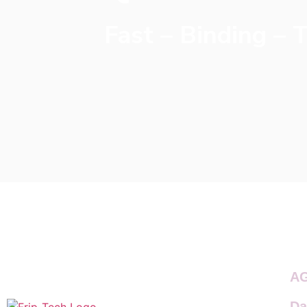
Fast – Binding – 
A
Da