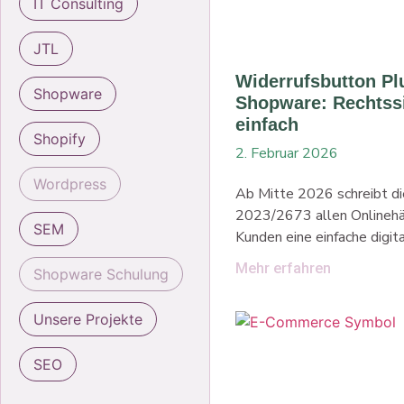
IT Consulting
JTL
Widerrufsbutton Pl
Shopware
Shopware: Rechtss
einfach
Shopify
2. Februar 2026
Wordpress
Ab Mitte 2026 schreibt di
2023/2673 allen Onlinehän
SEM
Kunden eine einfache digit
Widerrufsmöglichkeit zu b
Mehr erfahren
Shopware Schulung
klassische Widerruf per E
reicht dann nicht mehr aus
Unsere Projekte
Widerrufsbutton Plugin f
erfüllst Du diese neue ges
SEO
Anforderung zuverlässig o
Aufwand. Das Plugin integr