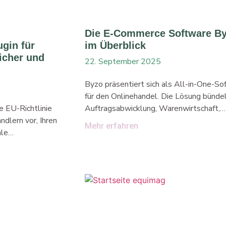
Die E-Commerce Software B
ugin für
im Überblick
icher und
22. September 2025
Byzo präsentiert sich als All-in-One-S
für den Onlinehandel. Die Lösung bünde
e EU-Richtlinie
Auftragsabwicklung, Warenwirtschaft,
dlern vor, Ihren
Multichannel-Vertrieb und Versand in e
Mehr erfahren
ale
System. Ziel der Software ist es, einen
ieten. Der
zentralen Drehpunkt herzustellen, der
-Mail oder Formular
Prozesse automatisiert und Daten zwi
. Mit unserem
Shops und Marktplätzen synchronisiert.
ür Shopware 6
dieser Struktur verspricht Byzo mehr
etzliche
Übersicht, weniger manuellen Aufwand
hne zusätzlichen
eine einfache Steuerung des gesamten 
iert einen klar
Commerce-Geschäfts. Kernfunktionen 