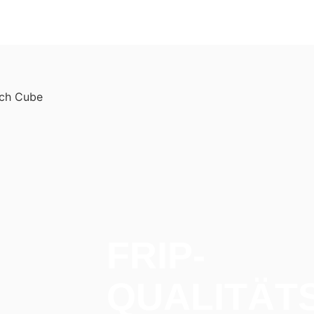
das sofort Ergebnisse lie
einer Standardlösung für
Standardlösungen wie Byz
zuverlässig, stoßen aber 
Anforderungen an ihre Gre
Verzögerungen, fehlende 
und mangelnde Skalierbark
messbare Nachteile für H
Umsatzverluste Unstimmi
fehlende Produktinformat
verspätete Aktionen führe
Umsatzverlusten. Frip-Tec
Dein
FRIP-
QUALITÄT