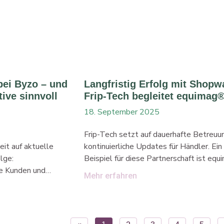
n direkt in Deinem
Byzo Byzo deckt zentrale Bereiche des
 Deinen Kunden,
Onlinehandels in einer Software ab. Von
im Kundenkonto zu
Auftragsabwicklung über Warenwirtscha
Du Dich vor
zum Multichannel-Vertrieb kombiniert d
erst das
Lösung viele wichtige Funktionen. Händ
hop. Hier erhältst
steuern Prozesse gebündelt und
bei Byzo – und
Langfristig Erfolg mit Shopw
ive sinnvoll
Frip-Tech begleitet equimag
18. September 2025
Frip-Tech setzt auf dauerhafte Betreuu
it auf aktuelle
kontinuierliche Updates für Händler. Ein
lge:
Beispiel für diese Partnerschaft ist eq
te Kunden und
die Nr. 1 für Magnetfeldtherapie im Reit
Mehr erfahren
p-Tech bietet eine
Digitale Stärke für Tiergesundheit Im
u Byzo. Wir
Mittelpunkt steht die Magnetfelddeck
e Shopsysteme,
equimag® expert – Testsieger und mod
aft und Marketing,
erweiterbar, mit Gamaschen, Halsteil u