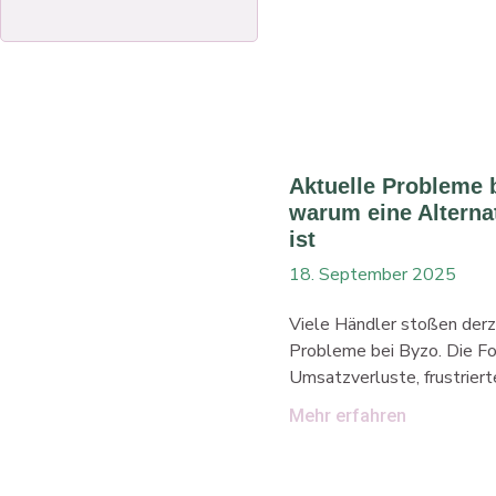
Unsere Plugins
sichtbaren Widerrufsbutto
Shop. So ermöglicht Du es
Ihre Bestellungen direkt 
Ads
widerrufen. Damit schützt 
Abmahnungen und verbess
Künstliche
Intelligenz
Nutzererlebnis in Deinem S
Du
Aktuelle Probleme 
LinkedIn
warum eine Alternat
ist
18. September 2025
Viele Händler stoßen derze
Probleme bei Byzo. Die Fo
Umsatzverluste, frustrier
gebremstes Wachstum. Fri
Mehr erfahren
verlässliche Alternative z
verbinden leistungsfähig
intelligente Warenwirtsch