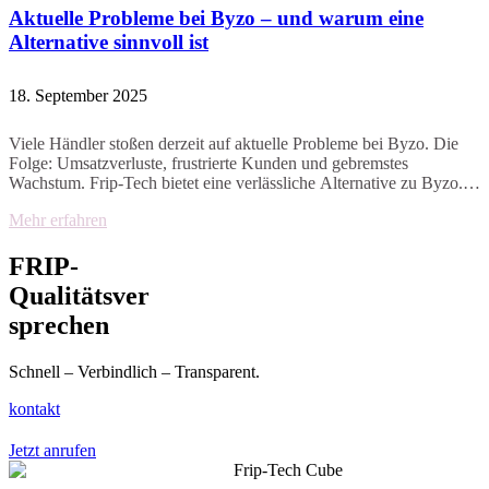
Aktuelle Probleme bei Byzo – und warum eine
Alternative sinnvoll ist
18. September 2025
Viele Händler stoßen derzeit auf aktuelle Probleme bei Byzo. Die
Folge: Umsatzverluste, frustrierte Kunden und gebremstes
Wachstum. Frip-Tech bietet eine verlässliche Alternative zu Byzo.
Wir verbinden leistungsfähige Shopsysteme, intelligente
Mehr erfahren
Warenwirtschaft und Marketing, das sofort Ergebnisse liefert. Die
Folgen einer Standardlösung für Dein E-Commerce
FRIP-
Standardlösungen wie Byzo wirken oft zuverlässig, stoßen aber bei
modernen Anforderungen an ihre Grenzen. Verzögerungen,
Qualitätsver
fehlende Automatisierungen und mangelnde Skalierbarkeit
sprechen
verursachen messbare Nachteile für Händler. Umsatzverluste
Unstimmige Bestände, fehlende Produktinformationen oder
verspätete Aktionen führen zu direkten Umsatzverlusten. Frip-Tech
Schnell – Verbindlich – Transparent.
sorgt dafür, dass Dein
kontakt
Jetzt anrufen