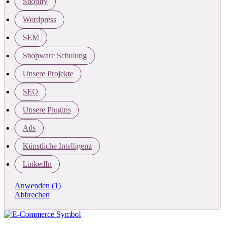
Shopify
Wordpress
SEM
Shopware Schulung
Unsere Projekte
SEO
Unsere Plugins
Ads
Künstliche Intelligenz
LinkedIn
Anwenden
(
1
)
Abbrechen