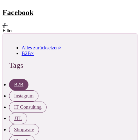
Facebook
Filter
Alles zurücksetzen
×
B2B
×
Tags
B2B
Instagram
IT Consulting
JTL
Shopware