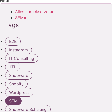
Filter
Alles zurücksetzen
×
SEM
×
Tags
B2B
Instagram
IT Consulting
JTL
Shopware
Shopify
Wordpress
SEM
Shopware Schulung