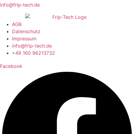
info@frip-tech.de
AGB
Datenschutz
Impressum
info@frip-tech.de
+49 160 96213732
Facebook