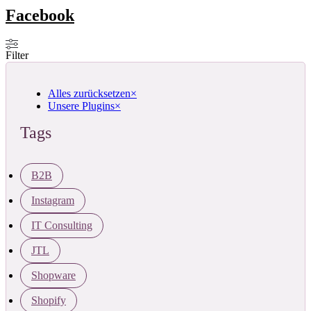
Facebook
Filter
Alles zurücksetzen
×
Unsere Plugins
×
Tags
B2B
Instagram
IT Consulting
JTL
Shopware
Shopify